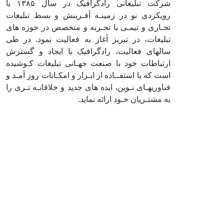
شرکت تبلیغاتی رادگرافیک در سال ۱۳۸۵ با
رویکردی نو در زمینـه آفـرینش و بسط تبلیغات
تجـاری و تیمـی با تجـربه و متخصص در حوزه های
تبلیغات، در تبریز آغاز به فعالیت نمود. در طی
سالهای فعالیت، رادگرافیک با ایجاد و گسترش
ارتباطات خود با صنعت جهـانی تبلیغات کـوشیده
است که با استفــاده از ابـزار و امکـانات روز آمـد و
فناوریهـای نـوین، ایده های جدید و خلاقانـه تـری را
به مشتـریان خـود ارائه نماید.