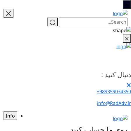
دنبال کنید :
989359034350+
info@RadAdv.Ir
Info
روی ما حساب کنید...