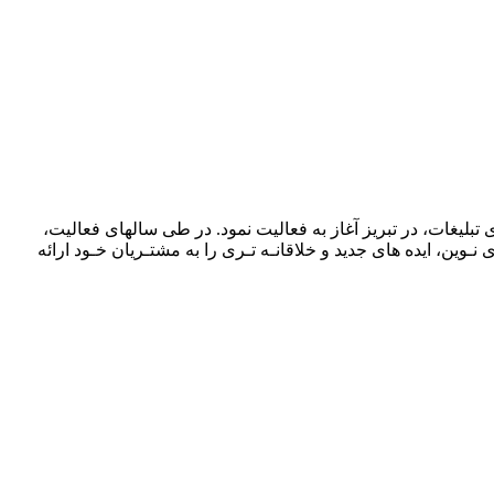
ص در حوزه های تبلیغات، در تبریز آغاز به فعالیت نمود. در طی سالهای فعالیت،
نـوین، ایده های جدید و خلاقانـه تـری را به مشتـریان خـود ارائه