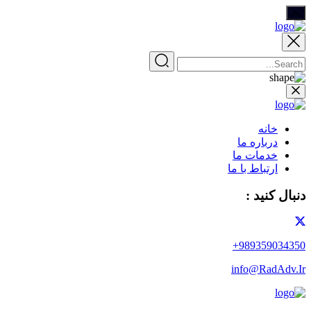
خانه
درباره ما
خدمات ما
ارتباط با ما
دنبال کنید :
989359034350+
info@RadAdv.Ir