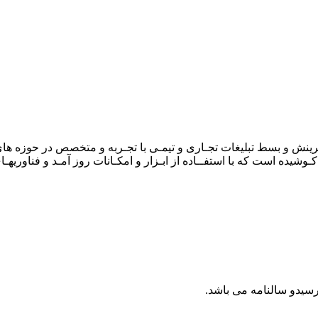
۱۳۸ با رویکردی نو در زمینـه آفـرینش و بسط تبلیغات تجـاری و تیمـی با تجـربه و متخص
یده است که با استفــاده از ابـزار و امکـانات روز آمـد و فناوریهـای 
سیدو سالنامه می باشد.