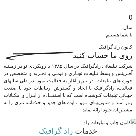
0
سال
با شما هستیم
کانون راد گرافیک
روی ما حساب کنید
شرکت تبلیغاتی رادگرافیک در سال ۱۳۸۵ با رویکردی نو در زمینـه
آفـرینش و بسط تبلیغات تجـاری و تیمـی با تجـربه و متخصص در
حوزه های تبلیغات، در تبریز آغاز به فعالیت نمود. در طی سالهای
فعالیت، رادگرافیک با ایجاد و گسترش ارتباطات خود با صنعت
جهـانی تبلیغات کـوشیده است که با استفــاده از ابـزار و امکـانات
روز آمـد و فناوریهـای نـوین، ایده های جدید و خلاقانـه تـری را به
مشتـریان خـود ارائه نماید.
خدمات
راد گرافیک