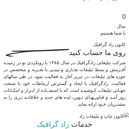
0
سال
با شما هستیم
کانون راد گرافیک
روی ما حساب کنید
شرکت تبلیغاتی رادگرافیک در سال ۱۳۸۵ با رویکردی نو در زمینـه
آفـرینش و بسط تبلیغات تجـاری و تیمـی با تجـربه و متخصص در
حوزه های تبلیغات، در تبریز آغاز به فعالیت نمود. در طی سالهای
فعالیت، رادگرافیک با ایجاد و گسترش ارتباطات خود با صنعت
جهـانی تبلیغات کـوشیده است که با استفــاده از ابـزار و امکـانات
روز آمـد و فناوریهـای نـوین، ایده های جدید و خلاقانـه تـری را به
مشتـریان خـود ارائه نماید.
خدمات
راد گرافیک