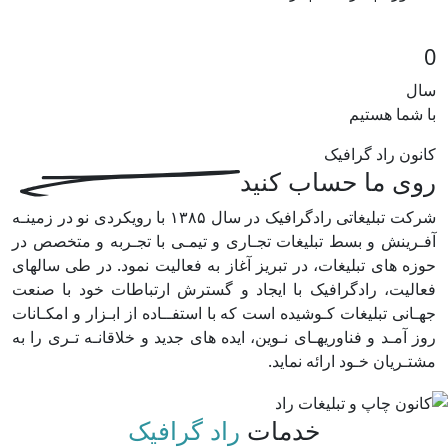
0
سال
با شما هستیم
کانون راد گرافیک
روی ما حساب کنید
شرکت تبلیغاتی رادگرافیک در سال ۱۳۸۵ با رویکردی نو در زمینـه
آفـرینش و بسط تبلیغات تجـاری و تیمـی با تجـربه و متخصص در
حوزه های تبلیغات، در تبریز آغاز به فعالیت نمود. در طی سالهای
فعالیت، رادگرافیک با ایجاد و گسترش ارتباطات خود با صنعت
جهـانی تبلیغات کـوشیده است که با استفــاده از ابـزار و امکـانات
روز آمـد و فناوریهـای نـوین، ایده های جدید و خلاقانـه تـری را به
مشتـریان خـود ارائه نماید.
خدمات
راد گرافیک