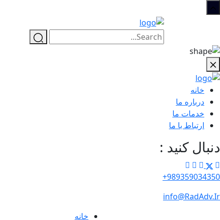
خانه
درباره ما
خدمات ما
ارتباط با ما
دنبال کنید :
989359034350+
info@RadAdv.Ir
خانه