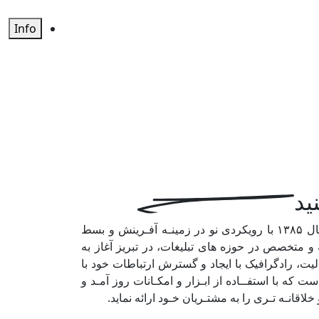
Info
ید
شرکت تبلیغاتی رادگرافیک در سال ۱۳۸۵ با رویکردی نو در زمینـه آفـرینش و بسط
ه و متخصص در حوزه های تبلیغات، در تبریز آغاز به
یت، رادگرافیک با ایجاد و گسترش ارتباطات خود با
 که با استفــاده از ابـزار و امکـانات روز آمـد و
خلاقانـه تـری را به مشتـریان خـود ارائه نماید.