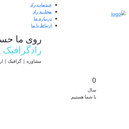
خـدمات راد
مجلــه راد
دربـاره ما
ارتباط با ما
روی ما حسا
رادگرافیک
مشاوره | گرافیک | ار
0
سال
با شما هستیم