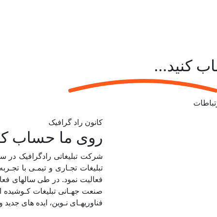
ب کنید...
تباطات
کانون راد گرافیک
روی ما حساب کن
تبلیغات تجـاری و تیمـی با تجـرب
فعالیت نمود. در طی سالهای فعال
صنعت جهـانی تبلیغات کـوشیده است
فناوریهـای نـوین، ایده های جدید و 