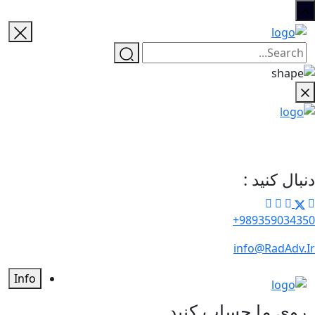
دنبال کنید :
989359034350+
info@RadAdv.Ir
Info
روی ما حساب کنید...