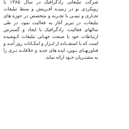
شرکت تبلیغاتی رادگرافیک در سال ۱۳۸۵ با
رویکردی نو در زمینـه آفـرینش و بسط تبلیغات
تجـاری و تیمـی با تجـربه و متخصص در حوزه های
تبلیغات، در تبریز آغاز به فعالیت نمود. در طی
سالهای فعالیت، رادگرافیک با ایجاد و گسترش
ارتباطات خود با صنعت جهـانی تبلیغات کـوشیده
است که با استفــاده از ابـزار و امکـانات روز آمـد و
فناوریهـای نـوین، ایده های جدید و خلاقانـه تـری را
به مشتـریان خـود ارائه نماید.