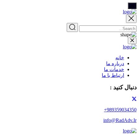
خانه
درباره ما
خدمات ما
ارتباط با ما
دنبال کنید :
989359034350+
info@RadAdv.Ir