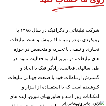
شرکت تبلیغاتی رادگرافیک در سال ۱۳۸۵ با
رویکردی نو در زمینـه آفـرینش و بسط تبلیغات
تجـاری و تیمـی با تجـربه و متخصص در حوزه
های تبلیغات، در تبریز آغاز به فعالیت نمود. در
طی سالهای فعالیت، رادگرافیک با ایجاد و
گسترش ارتباطات خود با صنعت جهـانی تبلیغات
کـوشیده است که با استفــاده از ابـزار و
امکـانات روز آمـد و فناوریهـای نـوین، ایده های
جدید و خلاقانـه تـری را به مشتـریان خـود ارائه