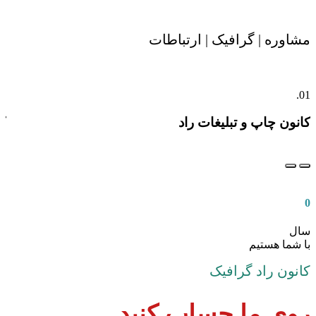
مشاوره | گرافیک | ارتباطات
م
2.
01.
کانون چاپ و تبلیغات راد
ک
0
سال
با شما هستیم
کانون راد گرافیک
روی ما حساب کنید