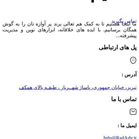
تماس بگیرید
ما اینجا هستیم تا به کمک هم تعالی برند پر آوازه تان را به گوش
همگان برسانیم. با ایده های خلاقانه، ابزارهای نوین و مدیریت
پیشرفته...
پل های ارتباطی
آدرس :
تبریز، خیابان جمهوری، پاساژ شهــریار ، طبقـه بالای همکف
تماس با ما
ایمیل ما :
Info@RadAdv.ir